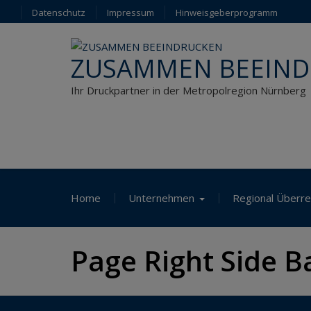
Skip
Datenschutz
Impressum
Hinweisgeberprogramm
to
content
ZUSAMMEN BEEIN
Ihr Druckpartner in der Metropolregion Nürnberg
Home
Unternehmen
Regional Überre
Page Right Side B