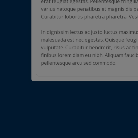
erat feugiat egestas. Pellentesque fringilla
varius natoque penatibus et magnis dis pa
Curabitur lobortis pharetra pharetra. Ve
In dignissim lectus ac justo luctus maximu
malesuada est nec egestas. Quisque feugia
vulputate. Curabitur hendrerit, risus ac tin
finibus lorem diam eu nibh. Aliquam faucib
pellentesque arcu sed commodo.