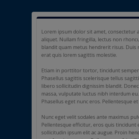
Lorem ipsum dolor sit amet, consectetur a
aliquet. Nullam fringilla, lectus non rhoncu
blandit quam metus hendrerit risus. Duis 
erat quis lorem sagittis molestie.
Etiam in porttitor tortor, tincidunt semper
Phasellus sagittis scelerisque tellus sagitt
libero sollicitudin dignissim blandit. Don
massa, vulputate luctus nibh interdum eu.
Phasellus eget nunc eros. Pellentesque et
Nunc eget velit sodales ante maximus pulv
Pellentesque efficitur, eros quis tincidunt
sollicitudin ipsum elit ac augue. Proin he