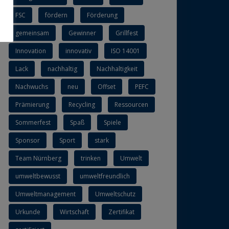
FSC
fördern
Förderung
gemeinsam
Gewinner
Grillfest
Innovation
innovativ
ISO 14001
Lack
nachhaltig
Nachhaltigkeit
Nachwuchs
neu
Offset
PEFC
Prämierung
Recycling
Ressourcen
Sommerfest
Spaß
Spiele
Sponsor
Sport
stark
Team Nürnberg
trinken
Umwelt
umweltbewusst
umweltfreundlich
Umweltmanagement
Umweltschutz
Urkunde
Wirtschaft
Zertifikat