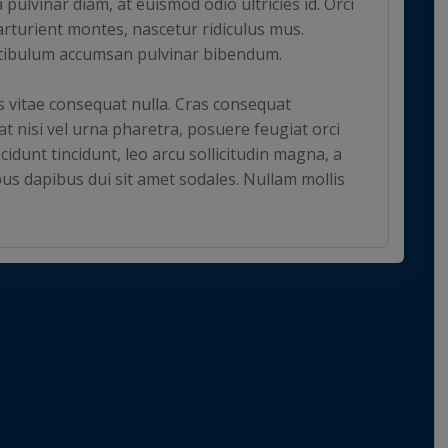
 pulvinar diam, at euismod odio ultricies id. Orci
rturient montes, nascetur ridiculus mus.
stibulum accumsan pulvinar bibendum.
s vitae consequat nulla. Cras consequat
t nisi vel urna pharetra, posuere feugiat orci
cidunt tincidunt, leo arcu sollicitudin magna, a
us dapibus dui sit amet sodales. Nullam mollis