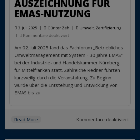
AUSZEICHNUNG FÜR
EMAS-NUTZUNG
3. Juli 2025
Günter Zeh
Umwelt
,
Zertifizierung
für
Kommentare deaktiviert
Auszeichnung
Am 02. Juli 2025 fand das Fachforum „Betriebliches
für
EMAS-
Umweltmanagement mit System - 30 Jahre EMAS“
Nutzung
bei der Industrie- und Handelskammer Nürnberg
für Mittelfranken statt. Zahlreiche Redner führten
kurzweilig durch die Veranstaltung. Zu Beginn
wurde über die Entstehung und Entwicklung von
EMAS bis zu
für
Read More
Kommentare deaktiviert
Ausz
für