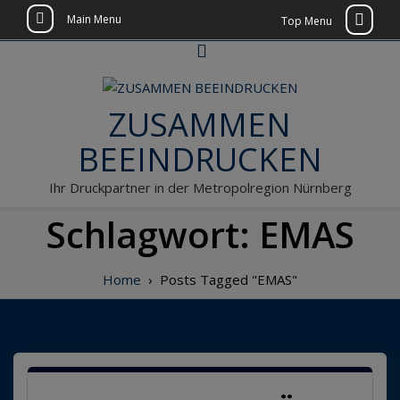
Main Menu
Top Menu
Skip
to
content
ZUSAMMEN
BEEINDRUCKEN
Ihr Druckpartner in der Metropolregion Nürnberg
Schlagwort:
EMAS
Home
›
Posts Tagged "EMAS"