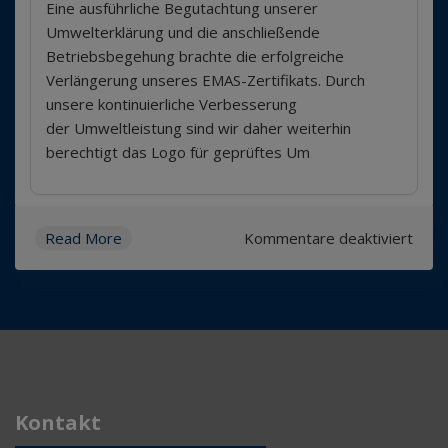
Eine ausführliche Begutachtung unserer
Verlänge
des
Umwelterklärung und die anschließende
EMAS-
Betriebsbegehung brachte die erfolgreiche
Zertifikats
Verlängerung unseres EMAS-Zertifikats. Durch
unsere kontinuierliche Verbesserung
der Umweltleistung sind wir daher weiterhin
berechtigt das Logo für geprüftes Um
für
Read More
Kommentare deaktiviert
Erfol
Verl
des
EMAS
Zerti
Kontakt