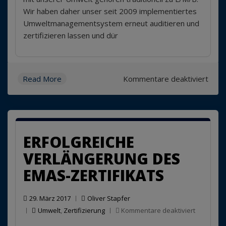
Wir haben daher unser seit 2009 implementiertes
Umweltmanagementsystem erneut auditieren und
zertifizieren lassen und dür
für
Read More
Kommentare deaktiviert
Erne
EMAS
Regi
ERFOLGREICHE
VERLÄNGERUNG DES
EMAS-ZERTIFIKATS
29. März 2017
Oliver Stapfer
für
Umwelt
,
Zertifizierung
Kommentare deaktiviert
Erfolgreic