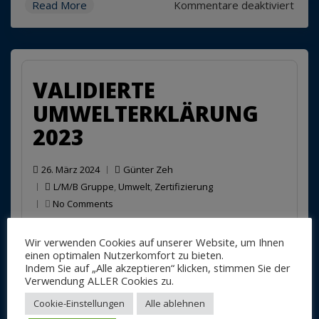
für
Read More
Kommentare deaktiviert
Erne
der
EMAS
Regi
VALIDIERTE
UMWELTERKLÄRUNG
2023
26. März 2024
Günter Zeh
L/M/B Gruppe
,
Umwelt
,
Zertifizierung
No Comments
Ein Umweltgutachter war gestern wieder in
Wir verwenden Cookies auf unserer Website, um Ihnen
unserem Unternehmen unterwegs, um unsere
einen optimalen Nutzerkomfort zu bieten.
Umweltleistung und deren kontinuierliche
Indem Sie auf „Alle akzeptieren“ klicken, stimmen Sie der
Verwendung ALLER Cookies zu.
Verbesserung ausführlich zu überprüfen. Alle
Parameter wurden positiv bewertet, so dass
Cookie-Einstellungen
Alle ablehnen
unser EMAS-Zertifikat und somit die Verwendung