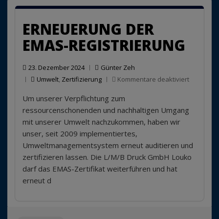
EMAS
Nutz
ERNEUERUNG DER
EMAS-REGISTRIERUNG
23. Dezember 2024
Günter Zeh
für
Umwelt
,
Zertifizierung
Kommentare deaktiviert
Erneueru
Um unserer Verpflichtung zum
der
EMAS-
ressourcenschonenden und nachhaltigen Umgang
Registrie
mit unserer Umwelt nachzukommen, haben wir
unser, seit 2009 implementiertes,
Umweltmanagementsystem erneut auditieren und
zertifizieren lassen. Die L/M/B Druck GmbH Louko
darf das EMAS-Zertifikat weiterführen und hat
erneut d