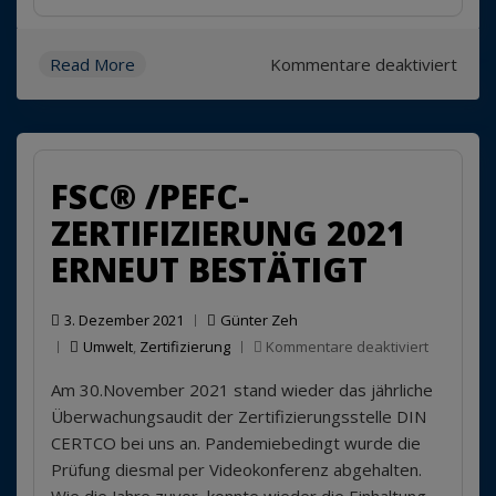
für
Read More
Kommentare deaktiviert
Ents
FSC® /PEFC-
ZERTIFIZIERUNG 2021
ERNEUT BESTÄTIGT
3. Dezember 2021
Günter Zeh
für
Umwelt
,
Zertifizierung
Kommentare deaktiviert
FSC®
Am 30.November 2021 stand wieder das jährliche
/PEFC-
Zertifizie
Überwachungsaudit der Zertifizierungsstelle DIN
2021
CERTCO bei uns an. Pandemiebedingt wurde die
erneut
Prüfung diesmal per Videokonferenz abgehalten.
bestätigt
Wie die Jahre zuvor, konnte wieder die Einhaltung