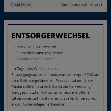
für
Read More
Kommentare deaktiviert
Erne
FSC
/PEF
Zerti
ENTSORGERWECHSEL
in
2022
2. Mai 2022
Günter Zeh
Sicherheit
,
Sonstiges
,
Umwelt
für
Kommentare deaktiviert
Entsorgerwechsel
Im Zuge des Wechsels des
Entsorgungsunternehmens wurde im April 2022 auf
dem Betriebsgelände ein Presscontainer für die
Papierabfälle installiert. Durch die Verwendung
windgeschützter Rollcontainer anstelle offener
Gitterboxen, ist nicht nur ein visueller Unterschied
in den Außenanlagen erkennbar.