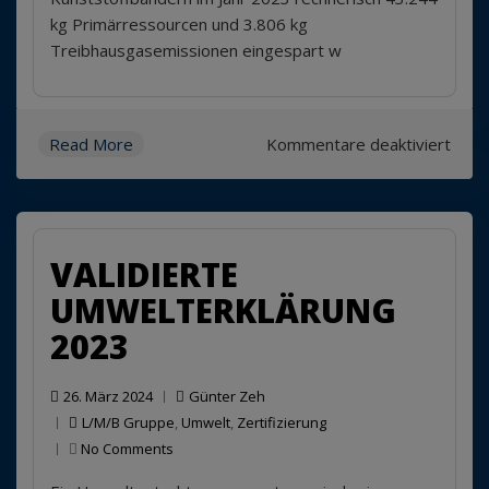
kg Primärressourcen und 3.806 kg
Treibhausgasemissionen eingespart w
für
Read More
Kommentare deaktiviert
„Res
Save
Zerti
erhal
VALIDIERTE
UMWELTERKLÄRUNG
2023
26. März 2024
Günter Zeh
L/M/B Gruppe
,
Umwelt
,
Zertifizierung
No Comments