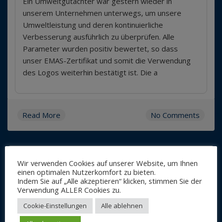
Ein Umweltgutachter war gestern wieder in
unserem Unternehmen unterwegs, um unsere
Umweltleistung und deren kontinuierliche
Verbesserung ausführlich zu überprüfen. Alle
Parameter wurden positiv bewertet, so dass
unser EMAS-Zertifikat und somit die Verwendung
des Logos weiterhin bestätigt ist. Die a
Read More
No Comments
Wir verwenden Cookies auf unserer Website, um Ihnen
UMWELT- UND
einen optimalen Nutzerkomfort zu bieten.
Indem Sie auf „Alle akzeptieren“ klicken, stimmen Sie der
KLIMAPAKT BAYERN
Verwendung ALLER Cookies zu.
2024
Cookie-Einstellungen
Alle ablehnen