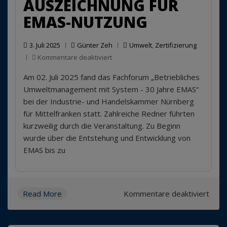
AUSZEICHNUNG FÜR
EMAS-NUTZUNG
3. Juli 2025
Günter Zeh
Umwelt
,
Zertifizierung
für
Kommentare deaktiviert
Auszeichnung
Am 02. Juli 2025 fand das Fachforum „Betriebliches
für
EMAS-
Umweltmanagement mit System - 30 Jahre EMAS“
Nutzung
bei der Industrie- und Handelskammer Nürnberg
für Mittelfranken statt. Zahlreiche Redner führten
kurzweilig durch die Veranstaltung. Zu Beginn
wurde über die Entstehung und Entwicklung von
EMAS bis zu
für
Read More
Kommentare deaktiviert
Ausz
für