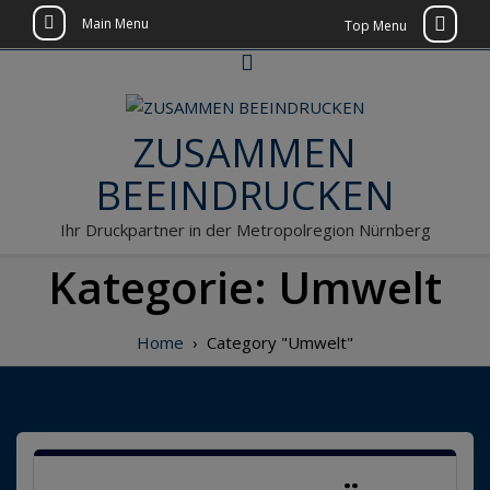
Main Menu
Top Menu
Skip
to
content
ZUSAMMEN
BEEINDRUCKEN
Ihr Druckpartner in der Metropolregion Nürnberg
Kategorie:
Umwelt
Home
›
Category "Umwelt"