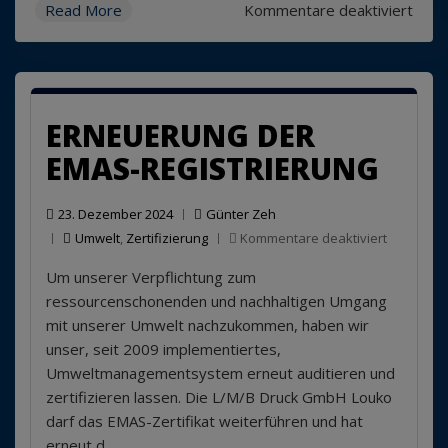
für
Read More
Kommentare deaktiviert
FSC®
Über
2024
ERNEUERUNG DER
EMAS-REGISTRIERUNG
23. Dezember 2024
Günter Zeh
für
Umwelt
,
Zertifizierung
Kommentare deaktiviert
Erneueru
Um unserer Verpflichtung zum
der
EMAS-
ressourcenschonenden und nachhaltigen Umgang
Registrie
mit unserer Umwelt nachzukommen, haben wir
unser, seit 2009 implementiertes,
Umweltmanagementsystem erneut auditieren und
zertifizieren lassen. Die L/M/B Druck GmbH Louko
darf das EMAS-Zertifikat weiterführen und hat
erneut d