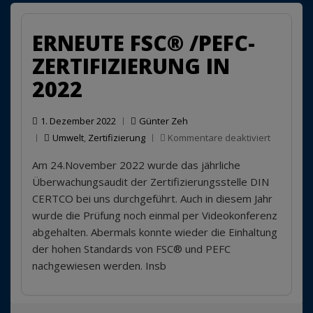
Re-
Zerti
ERNEUTE FSC® /PEFC-
in
ZERTIFIZIERUNG IN
202
2022
1. Dezember 2022
Günter Zeh
für
Umwelt
,
Zertifizierung
Kommentare deaktiviert
Erneute
Am 24.November 2022 wurde das jährliche
FSC®
/PEFC-
Überwachungsaudit der Zertifizierungsstelle DIN
Zertifizie
CERTCO bei uns durchgeführt. Auch in diesem Jahr
in
wurde die Prüfung noch einmal per Videokonferenz
2022
abgehalten. Abermals konnte wieder die Einhaltung
der hohen Standards von FSC® und PEFC
nachgewiesen werden. Insb