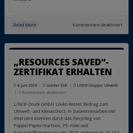
für
Read More
Kommentare deaktiviert
Erne
der
EMAS
Regi
„RESOURCES SAVED“-
ZERTIFIKAT ERHALTEN
6. Juni 2024
Günter Zeh
L/M/B Gruppe
,
Umwelt
für
Kommentare deaktiviert
„Resources
L/M/B-Druck GmbH Louko leistet Beitrag zum
Saved“-
Zertifikat
Umwelt- und Klimaschutz. In Zusammenarbeit mit
erhalten
Interzero konnten durch das Recycling von
Pappe/Papier/Kartons, PE-Folie und
Kunststoffbändern im Jahr 2023 rechnerisch 43.244