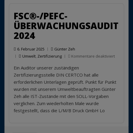
EMAS
Nutz
FSC®-/PEFC-
ÜBERWACHUNGSAUDIT
2024
6. Februar 2025
Günter Zeh
für
Umwelt
,
Zertifizierung
Kommentare deaktiviert
FSC®-/PE
Ein Auditor unserer zuständigen
Überwach
2024
Zertifizierungsstelle DIN CERTCO hat alle
erforderlichen Unterlagen geprüft. Punkt für Punkt
wurden mit unserem Umweltbeauftragten Günter
Zeh alle IST-Zustände mit den SOLL-Vorgaben
verglichen. Zum wiederholten Male wurde
festgestellt, dass die L/M/B Druck GmbH Lo