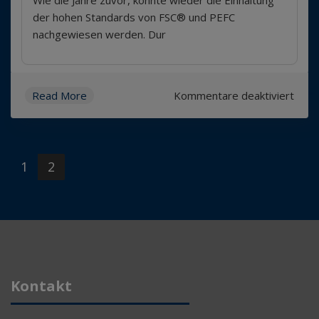
der hohen Standards von FSC® und PEFC
nachgewiesen werden. Dur
für
Read More
Kommentare deaktiviert
FSC
/PEF
Zerti
2021
1
2
erne
bestä
Kontakt