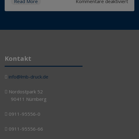
für
Read More
Kommentare deaktiviert
Endli
wied
zus
feier
Kontakt
info@lmb-druck.de
Nordostpark 52
90411 Nürnberg
0911-95556-0
0911-95556-66