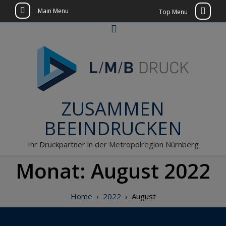
Main Menu
Top Menu
Skip
to
content
ZUSAMMEN
BEEINDRUCKEN
Ihr Druckpartner in der Metropolregion Nürnberg
Monat:
August 2022
Home
›
2022
›
August