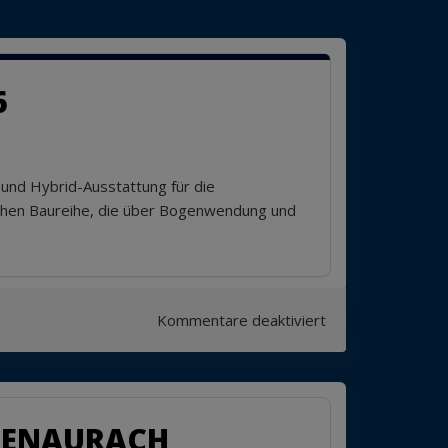
6
 und Hybrid-Ausstattung für die
chen Baureihe, die über Bogenwendung und
für
Kommentare deaktiviert
L/M/B/
Druck
Louko
startet
OGENAURACH
zweite