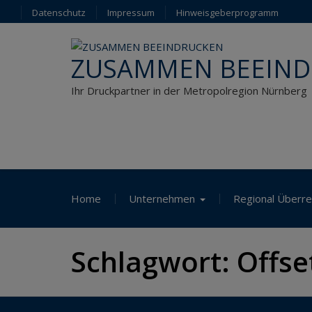
Skip
Datenschutz
Impressum
Hinweisgeberprogramm
to
content
ZUSAMMEN BEEIN
Ihr Druckpartner in der Metropolregion Nürnberg
Home
Unternehmen
Regional Überre
Schlagwort:
Offse