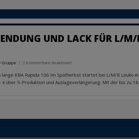
ENDUNG UND LACK FÜR L/M/
für
B Gruppe
Kommentare deaktiviert
Neun
in lange KBA Rapida 106 Im Spätherbst startet bei L/M/B Louko i
Farben
mit
4 über 5-Produktion und Auslageverlängerung. Mit der bis zu 1
Wendung
und
Lack
für
L/M/B
Louko
in
Nürnberg