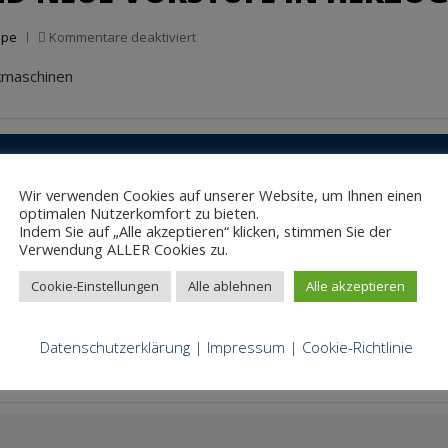
für
ppe
Kommentare deaktiviert
Neue
ckmaschinen
Drucklinie
und
neue
Vorstufe
in
Herzogenaurach
Wir verwenden Cookies auf unserer Website, um Ihnen einen
optimalen Nutzerkomfort zu bieten.
IZIERUNG
Indem Sie auf „Alle akzeptieren“ klicken, stimmen Sie der
Verwendung ALLER Cookies zu.
für
 Gruppe
,
Zertifizierung
Kommentare deaktiviert
Cookie-Einstellungen
Alle ablehnen
Alle akzeptieren
LIVING
 nach wie vor gewährleistet.An Hand umfangreicher Messungen k
PSO!-
Zertifizierung
 und L/M/B Druck GmbH Mandelkow das Zertifikat „LIVING PSO!® –
Datenschutzerklärung
|
Impressum
|
Cookie-Richtlinie