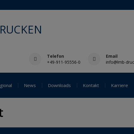
DRUCKEN
Telefon
Email
+49-911-95556-0
info@lmb-druc
gional
News
Downloads
Kontakt
Karriere
t