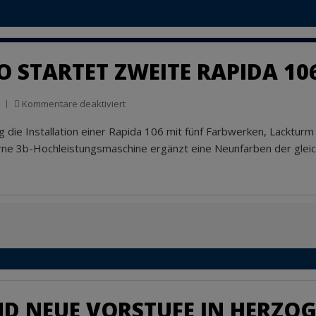
O STARTET ZWEITE RAPIDA 10
für
Kommentare deaktiviert
L/M/B/
 die Installation einer Rapida 106 mit fünf Farbwerken, Lackturm
Druck
Louko
rne 3b-Hochleistungsmaschine ergänzt eine Neunfarben der glei
startet
zweite
Rapida
106
ND NEUE VORSTUFE IN HERZ