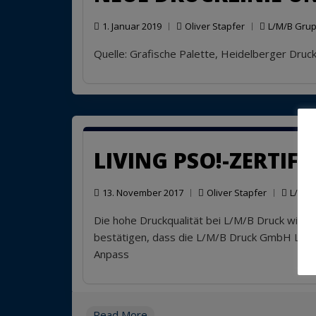
1. Januar 2019
Oliver Stapfer
L/M/B Gru
Quelle: Grafische Palette, Heidelberger Dru
LIVING PSO!-ZERTIF
13. November 2017
Oliver Stapfer
L/M/B
Die hohe Druckqualität bei L/M/B Druck wird
bestätigen, dass die L/M/B Druck GmbH Louko
Anpass
Read More