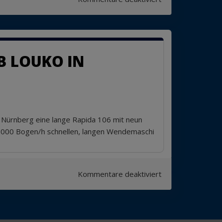
LIVING
PSO!-
Zertifizierung
B LOUKO IN
n Nürnberg eine lange Rapida 106 mit neun
8.000 Bogen/h schnellen, langen Wendemaschi
für
Kommentare deaktiviert
Neun
Farben
mit
Wendung