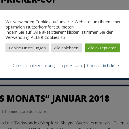
für
/M/B Gruppe
Kommentare deaktiviert
Teilnahme
Wir verwenden Cookies auf unserer Website, um Ihnen einen
nz oben. Mit gleich zwei Teams tritt L/M/B am 08.03.2018 zur de
am
optimalen Nutzerkomfort zu bieten.
Sappi-
nabel von der L/M/B Druck GmbH Louko nehmen als „ Glubb“ ber
Indem Sie auf „Alle akzeptieren“ klicken, stimmen Sie der
Kicker-
Verwendung ALLER Cookies zu.
Cup
Cookie-Einstellungen
Alle ablehnen
Alle akzeptieren
Datenschutzerklärung
|
Impressum
|
Cookie-Richtlinie
S MONATS“ JANUAR 2018
für
Kommentare deaktiviert
Ehrung
wird die Taekwondo-Kämpferin Shayna Guerra erneut als „Talent 
„Talent
des