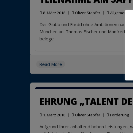
8. März 2018
Oliver Stapfer
Allgemein
,
L
Der Glubb und Färdd ohne Ambitionen nach ga
München an: Thomas Fischer und Manfred Sch
belege
Read More
EHRUNG „TALENT DE
1. März 2018
Oliver Stapfer
Förderung
Aufgrund Ihrer anhaltend hohen Leistungen, 