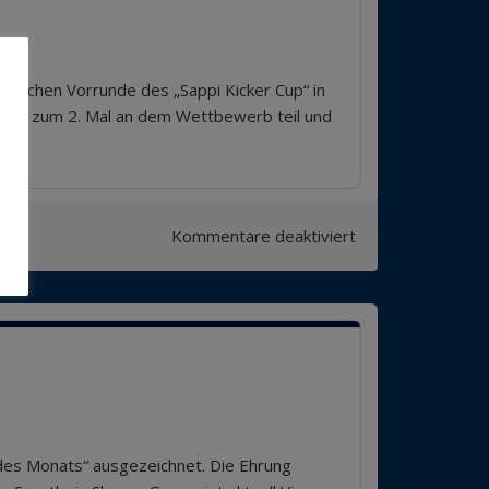
utschen Vorrunde des „Sappi Kicker Cup“ in
eits zum 2. Mal an dem Wettbewerb teil und
für
Kommentare deaktiviert
Teilnahme
am
Sappi-
Kicker-
Cup
des Monats“ ausgezeichnet. Die Ehrung