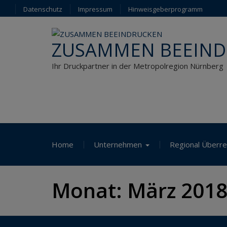
Skip
Datenschutz
Impressum
Hinweisgeberprogramm
to
content
ZUSAMMEN BEEIN
Ihr Druckpartner in der Metropolregion Nürnberg
Home
Unternehmen
Regional Überre
Monat:
März 201