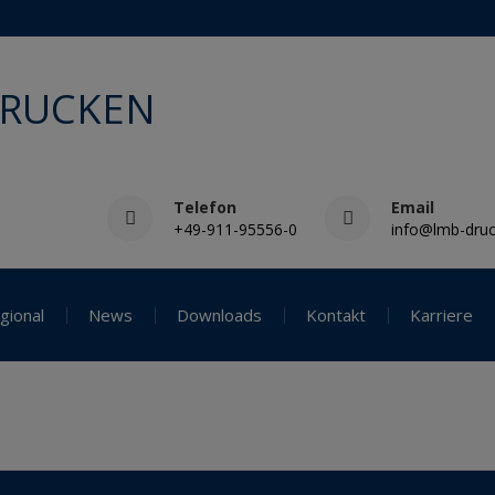
DRUCKEN
Telefon
Email
+49-911-95556-0
info@lmb-druc
gional
News
Downloads
Kontakt
Karriere
8