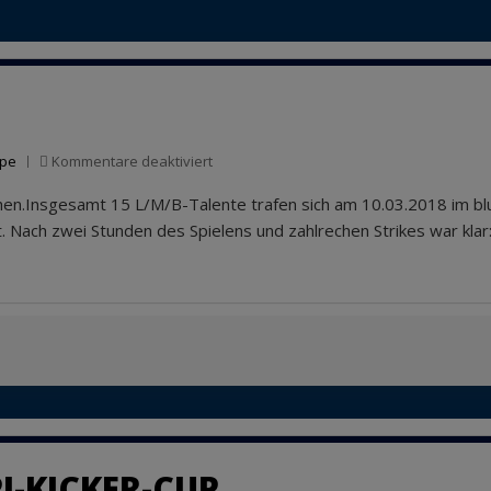
für
ppe
Kommentare deaktiviert
L/M/B-
en.Insgesamt 15 L/M/B-Talente trafen sich am 10.03.2018 im blu
Bowling
 Nach zwei Stunden des Spielens und zahlrechen Strikes war klar:
I-KICKER-CUP