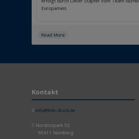
erfolgt durch Oliver Stapfer vom Team Nürnb
Europameis
Read More
Kontakt
info@lmb-druck.de
Nordostpark 52
90411 Nürnberg