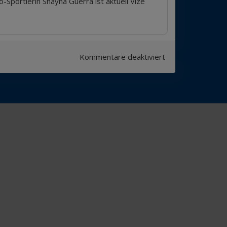
portlerin Shayna Guerra ist aktuell Vize
für
Kommentare deaktiviert
Ehrung
„Talent
des
Monats“
Januar
2018