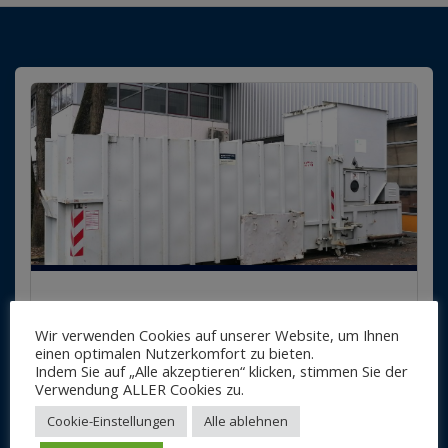
ENTSORGERWECHSEL
Wir verwenden Cookies auf unserer Website, um Ihnen
einen optimalen Nutzerkomfort zu bieten.
2. Mai 2022
Günter Zeh
Indem Sie auf „Alle akzeptieren“ klicken, stimmen Sie der
Sicherheit
,
Sonstiges
,
Umwelt
Verwendung ALLER Cookies zu.
für
Kommentare deaktiviert
Cookie-Einstellungen
Alle ablehnen
Entsorgerwechsel
Im Zuge des Wechsels des