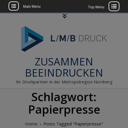
Main Menu
Top Menu
Skip
to
content
ZUSAMMEN
BEEINDRUCKEN
Ihr Druckpartner in der Metropolregion Nürnberg
Schlagwort:
Papierpresse
Home
›
Posts Tagged "Papierpresse"