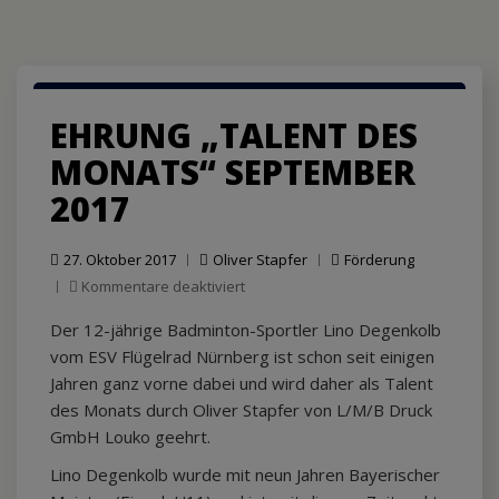
EHRUNG „TALENT DES
MONATS“ SEPTEMBER
2017
27. Oktober 2017
Oliver Stapfer
Förderung
für
Kommentare deaktiviert
Ehrung
Der 12-jährige Badminton-Sportler Lino Degenkolb
„Talent
des
vom ESV Flügelrad Nürnberg ist schon seit einigen
Monats“
Jahren ganz vorne dabei und wird daher als Talent
September
des Monats durch Oliver Stapfer von L/M/B Druck
2017
GmbH Louko geehrt.
Lino Degenkolb wurde mit neun Jahren Bayerischer