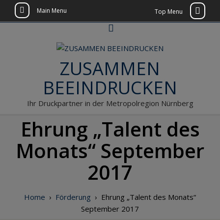
Main Menu
Top Menu
Skip
to
content
ZUSAMMEN
BEEINDRUCKEN
Ihr Druckpartner in der Metropolregion Nürnberg
Ehrung „Talent des
Monats“ September
2017
Home
›
Förderung
›
Ehrung „Talent des Monats“
September 2017