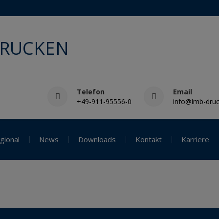
DRUCKEN
Telefon
Email
+49-911-95556-0
info@lmb-druc
gional
News
Downloads
Kontakt
Karriere