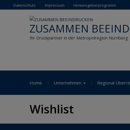
Skip
Datenschutz
Impressum
Hinweisgeberprogramm
to
content
ZUSAMMEN BEEIN
Ihr Druckpartner in der Metropolregion Nürnberg
Home
Unternehmen
Regional Überre
Wishlist