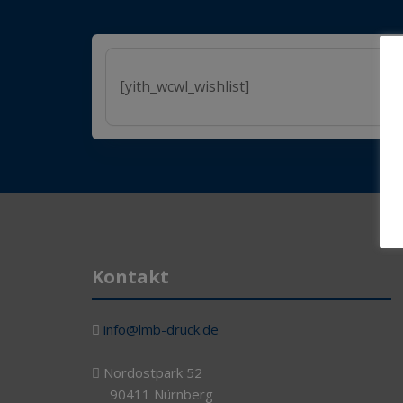
[yith_wcwl_wishlist]
Kontakt
info@lmb-druck.de
Nordostpark 52
90411 Nürnberg