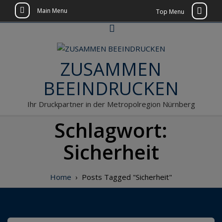
Main Menu
Top Menu
Skip
to
content
ZUSAMMEN
BEEINDRUCKEN
Ihr Druckpartner in der Metropolregion Nürnberg
Schlagwort:
Sicherheit
Home
›
Posts Tagged "Sicherheit"