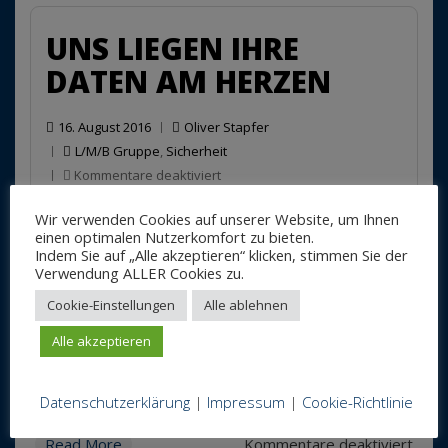
UNS LIEGEN IHRE
DATEN AM HERZEN
16. August 2016
Oliver Stapfer
L/M/B Gruppe
,
Sicherheit
für
Kommentare deaktiviert
Uns
Manche Dinge sind nur für die Augen bestimmter
liegen
Wir verwenden Cookies auf unserer Website, um Ihnen
Ihre
einen optimalen Nutzerkomfort zu bieten.
Leute gedacht. Damit sensible Daten nicht in
Indem Sie auf „Alle akzeptieren“ klicken, stimmen Sie der
Daten
falsche Hände geraten bieten wir von L/M/B Druck
Verwendung ALLER Cookies zu.
am
unseren Kunden an, Ihre Daten sicher mittels https,
Herzen
Cookie-Einstellungen
Alle ablehnen
Passwortschutz oder beidem zu transferieren.
Selbst die Daten auf dem Server selbst werden
Alle akzeptieren
verschlüsselt.
Datenschutzerklärung
|
Impressum
|
Cookie-Richtlinie
für
Read More
Kommentare deaktiviert