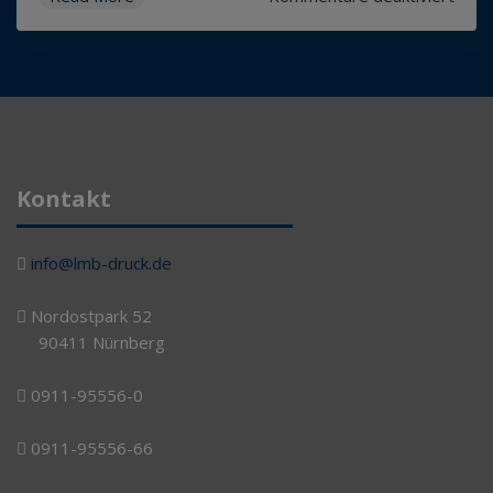
Uns
liege
Ihre
Date
am
Herz
Kontakt
info@lmb-druck.de
Nordostpark 52
90411 Nürnberg
0911-95556-0
0911-95556-66