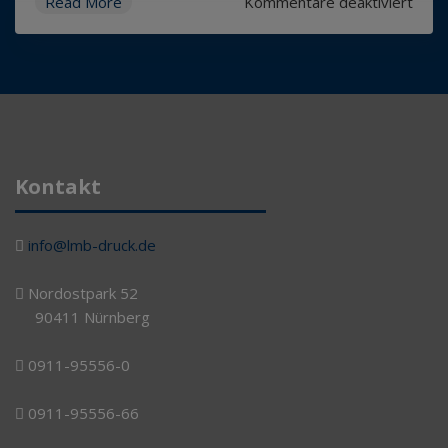
für
Read More
Kommentare deaktiviert
Print
Gold
Gewi
2014
Kontakt
info@lmb-druck.de
Nordostpark 52
90411 Nürnberg
0911-95556-0
0911-95556-66