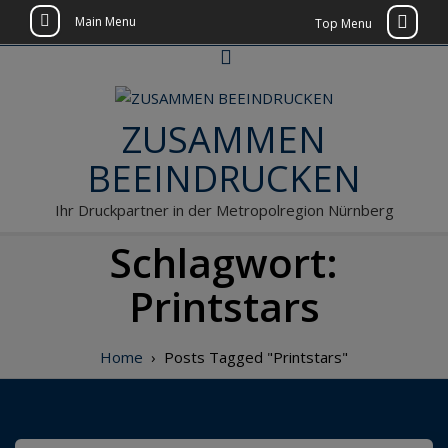
Main Menu
Top Menu
Skip
to
content
ZUSAMMEN
BEEINDRUCKEN
Ihr Druckpartner in der Metropolregion Nürnberg
Schlagwort:
Printstars
Home
›
Posts Tagged "Printstars"