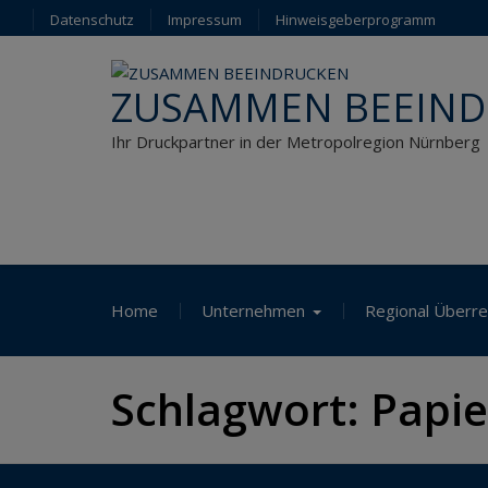
Skip
Datenschutz
Impressum
Hinweisgeberprogramm
to
content
ZUSAMMEN BEEIN
Ihr Druckpartner in der Metropolregion Nürnberg
Home
Unternehmen
Regional Überre
Schlagwort:
Papie