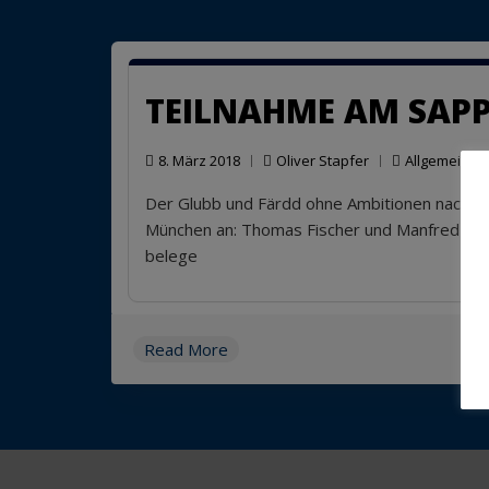
TEILNAHME AM SAPP
8. März 2018
Oliver Stapfer
Allgemein
,
L
Der Glubb und Färdd ohne Ambitionen nach ga
München an: Thomas Fischer und Manfred Sch
belege
Read More