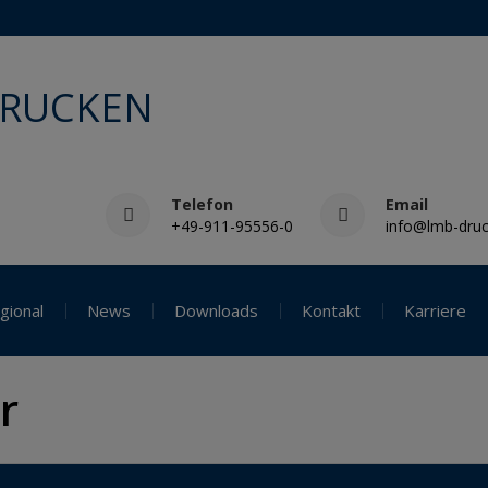
DRUCKEN
Telefon
Email
+49-911-95556-0
info@lmb-druc
gional
News
Downloads
Kontakt
Karriere
r