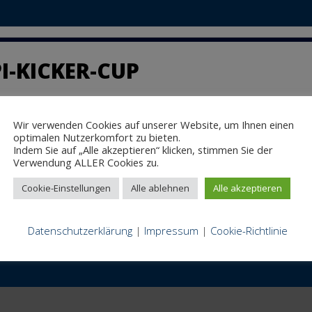
I-KICKER-CUP
für
/M/B Gruppe
Kommentare deaktiviert
Teilnahme
Wir verwenden Cookies auf unserer Website, um Ihnen einen
nz oben. Mit gleich zwei Teams tritt L/M/B am 08.03.2018 zur de
am
optimalen Nutzerkomfort zu bieten.
Sappi-
nabel von der L/M/B Druck GmbH Louko nehmen als „ Glubb“ ber
Indem Sie auf „Alle akzeptieren“ klicken, stimmen Sie der
Kicker-
Verwendung ALLER Cookies zu.
Cup
Cookie-Einstellungen
Alle ablehnen
Alle akzeptieren
Datenschutzerklärung
|
Impressum
|
Cookie-Richtlinie