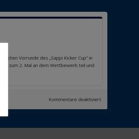
utschen Vorrunde des „Sappi Kicker Cup“ in
eits zum 2. Mal an dem Wettbewerb teil und
für
Kommentare deaktiviert
Teilnahme
am
Sappi-
Kicker-
Cup