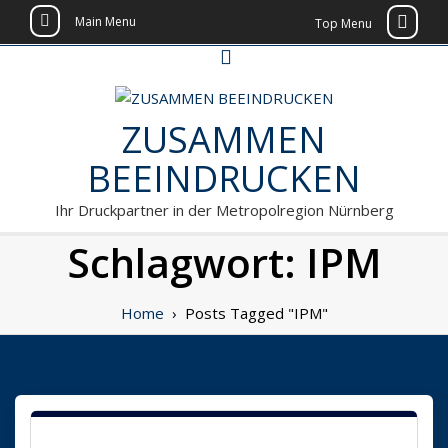
Main Menu
Top Menu
Skip
to
content
ZUSAMMEN
BEEINDRUCKEN
Ihr Druckpartner in der Metropolregion Nürnberg
Schlagwort:
IPM
Home
›
Posts Tagged "IPM"