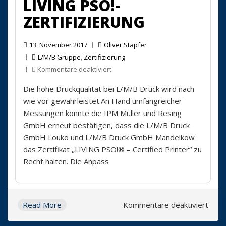
LIVING PSO!-
ZERTIFIZIERUNG
13. November 2017
Oliver Stapfer
L/M/B Gruppe
,
Zertifizierung
für
Kommentare deaktiviert
LIVING
Die hohe Druckqualität bei L/M/B Druck wird nach
PSO!-
Zertifizierung
wie vor gewährleistet.An Hand umfangreicher
Messungen konnte die IPM Müller und Resing
GmbH erneut bestätigen, dass die L/M/B Druck
GmbH Louko und L/M/B Druck GmbH Mandelkow
das Zertifikat „LIVING PSO!® – Certified Printer“ zu
Recht halten. Die Anpass
für
Read More
Kommentare deaktiviert
LIVI