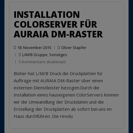
INSTALLATION
COLORSERVER FÜR
AURAIA DM-RASTER
18. November 2015
Oliver Stapfer
L/M/B Gruppe
,
Sonstiges
für
Kommentare deaktiviert
Installation
Bisher hat L/M/B Druck die Druckplatten für
ColorServer
für
Aufträge mit AURAIA DM-Raster über einen
AURAIA
externen Dienstleister bezogen.Durch die
DM-
Installation eines hauseigenen ColorServers können
Raster
wir die Umwandlung der Druckdaten und die
Erstellung der Druckplatten ab sofort bei uns im
Haus durchführen. Die revolu