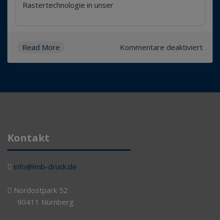
Rastertechnologie in unser
für
Read More
Kommentare deaktiviert
Einfü
AURA
DM-
Rast
Kontakt
info@lmb-druck.de
Nordostpark 52
90411 Nürnberg