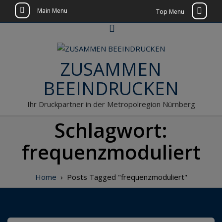
Main Menu
Top Menu
Skip
to
content
ZUSAMMEN
BEEINDRUCKEN
Ihr Druckpartner in der Metropolregion Nürnberg
Schlagwort:
frequenzmoduliert
Home
›
Posts Tagged "frequenzmoduliert"