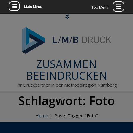
Main Menu
Top Menu
Skip
to
content
ZUSAMMEN
BEEINDRUCKEN
Ihr Druckpartner in der Metropolregion Nürnberg
Schlagwort:
Foto
Home
›
Posts Tagged "Foto"