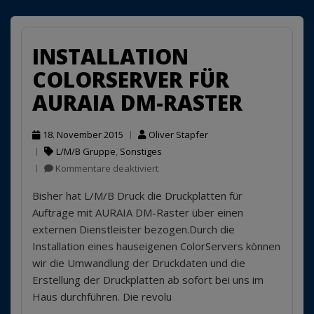
INSTALLATION
COLORSERVER FÜR
AURAIA DM-RASTER
18. November 2015
Oliver Stapfer
L/M/B Gruppe
,
Sonstiges
für
Kommentare deaktiviert
Installation
Bisher hat L/M/B Druck die Druckplatten für
ColorServer
für
Aufträge mit AURAIA DM-Raster über einen
AURAIA
externen Dienstleister bezogen.Durch die
DM-
Installation eines hauseigenen ColorServers können
Raster
wir die Umwandlung der Druckdaten und die
Erstellung der Druckplatten ab sofort bei uns im
Haus durchführen. Die revolu