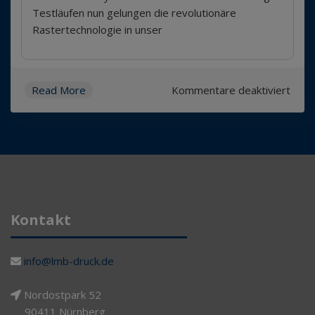
Testläufen nun gelungen die revolutionäre
Rastertechnologie in unser
für
Read More
Kommentare deaktiviert
Einfü
AURA
DM-
Rast
Kontakt
info@lmb-druck.de
Nordostpark 52
90411 Nürnberg