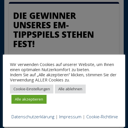
DIE GEWINNER
UNSERES EM-
TIPPSPIELS STEHEN
FEST!
20. Juli 2016
Oliver Stapfer
L/M/B Gruppe
,
Sonstiges
Wir verwenden Cookies auf unserer Website, um Ihnen
einen optimalen Nutzerkomfort zu bieten.
für
Kommentare deaktiviert
Indem Sie auf „Alle akzeptieren“ klicken, stimmen Sie der
Die
Verwendung ALLER Cookies zu.
Der erste Platz des L/M/B-EM-Tippspiels ging
Gewinner
unseres
vollkommen verdient an Michael Brumme. Den
Cookie-Einstellungen
Alle ablehnen
EM-
zweiten Platz sicherte sich unser Auszubildender
Tippspiels
Alle akzeptieren
Tobias Ochsenkühn und der dritte Platz ging an
stehen
unseren Kollegen Johannes Brelage. Herr Brelage
fest!
hat übrigens erst am Finalspieltag Herrn Stapfer
Datenschutzerklärung
|
Impressum
|
Cookie-Richtlinie
vom Tr