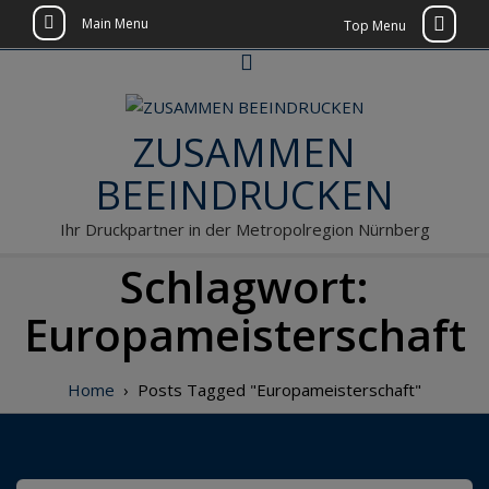
Main Menu
Top Menu
Skip
to
content
ZUSAMMEN
BEEINDRUCKEN
Ihr Druckpartner in der Metropolregion Nürnberg
Schlagwort:
Europameisterschaft
Home
›
Posts Tagged "Europameisterschaft"